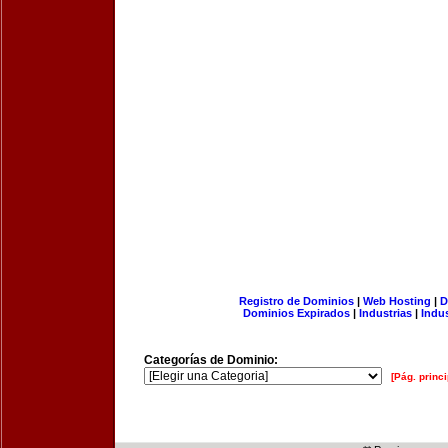
Registro de Dominios
|
Web Hosting
|
D
Dominios Expirados
|
Industrias
|
Indu
Categorías de Dominio:
[Pág. princi