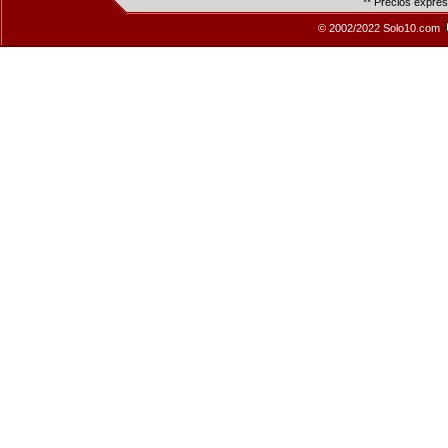
** Precios expre
© 2002/2022 Solo10.com