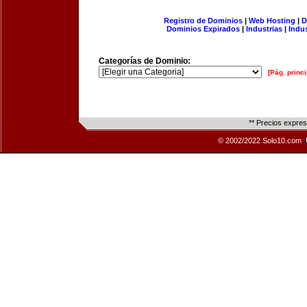
Registro de Dominios
|
Web Hosting
|
D
Dominios Expirados
|
Industrias
|
Indu
Categorías de Dominio:
[Pág. princi
** Precios expre
© 2002/2022 Solo10.com