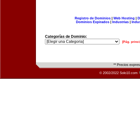
Registro de Dominios
|
Web Hosting
|
D
Dominios Expirados
|
Industrias
|
Indu
Categorías de Dominio:
[Pág. princi
** Precios expre
© 2002/2022 Solo10.com