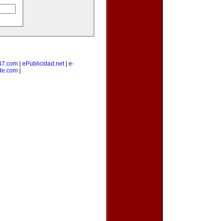
47.com
|
ePublicidad.net
|
e-
de.com
|