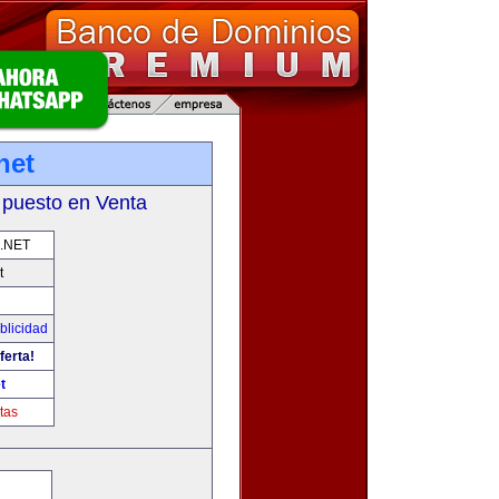
net
 puesto en Venta
.NET
t
blicidad
ferta!
t
tas