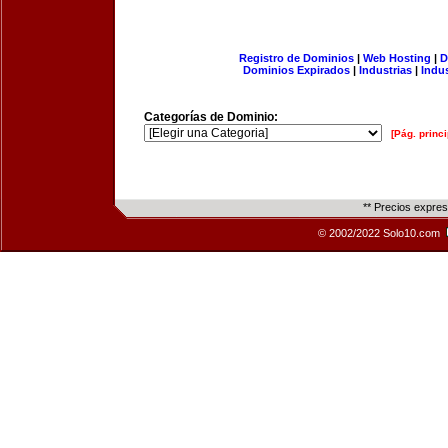
Registro de Dominios
|
Web Hosting
|
D
Dominios Expirados
|
Industrias
|
Indu
Categorías de Dominio:
[Pág. princi
** Precios expre
© 2002/2022 Solo10.com