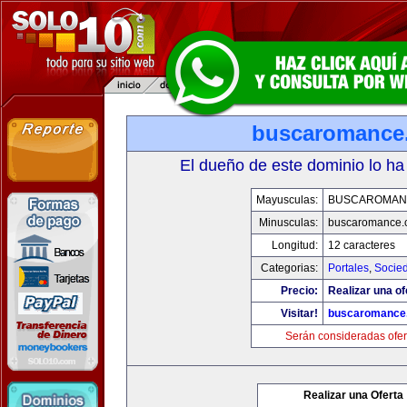
buscaromance
El dueño de este dominio lo ha
Mayusculas:
BUSCAROMAN
Minusculas:
buscaromance.
Longitud:
12 caracteres
Categorias:
Portales
,
Socie
Precio:
Realizar una of
Visitar!
buscaromance
Serán consideradas ofer
Realizar una Oferta