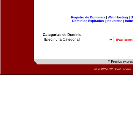
Registro de Dominios
|
Web Hosting
|
D
Dominios Expirados
|
Industrias
|
Indu
Categorías de Dominio:
[Pág. princi
** Precios expre
© 2002/2022 Solo10.com