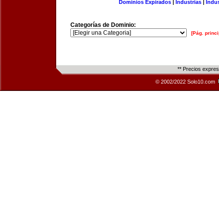
Dominios Expirados
|
Industrias
|
Indu
Categorías de Dominio:
[Pág. princi
** Precios expre
© 2002/2022 Solo10.com